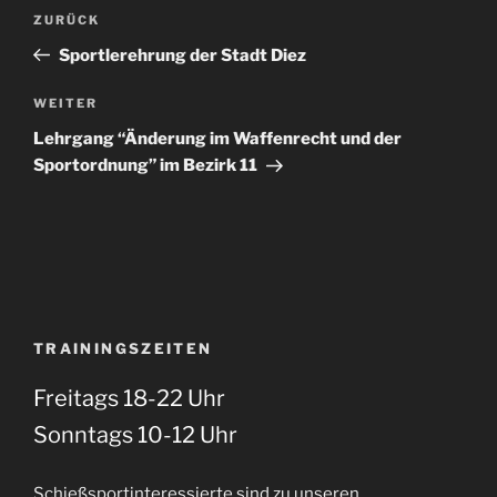
Beitragsnavigation
Vorheriger
ZURÜCK
Beitrag
Sportlerehrung der Stadt Diez
Nächster
WEITER
Beitrag
Lehrgang “Änderung im Waffenrecht und der
Sportordnung” im Bezirk 11
TRAININGSZEITEN
Freitags 18-22 Uhr
Sonntags 10-12 Uhr
Schießsportinteressierte sind zu unseren