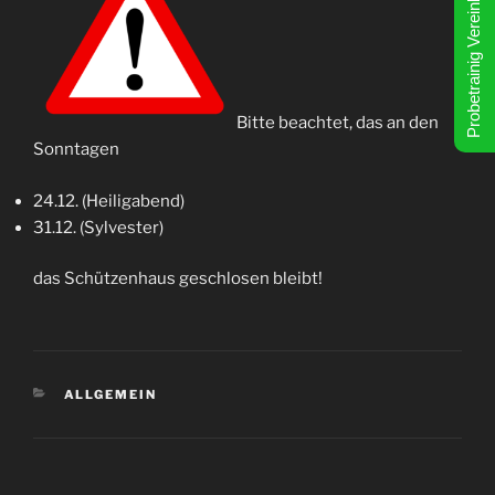
Probetrainig Vereinbahren!
Bitte beachtet, das an den
Sonntagen
24.12. (Heiligabend)
31.12. (Sylvester)
das Schützenhaus geschlosen bleibt!
KATEGORIEN
ALLGEMEIN