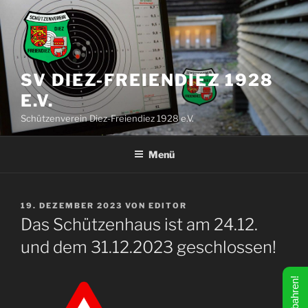
Zum
Inhalt
springen
SV DIEZ-FREIENDIEZ 1928
E.V.
Schützenverein Diez-Freiendiez 1928 e.V.
Menü
VERÖFFENTLICHT
19. DEZEMBER 2023
VON
EDITOR
AM
Das Schützenhaus ist am 24.12.
und dem 31.12.2023 geschlossen!