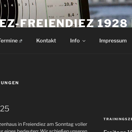
EZ-FREIENDIEZ 1928 
Diez-Freiendiez 1928 e.V.
Termine
Kontakt
Info
Impressum
TUNGEN
025
TRAININGSZ
enhaus in Freiendiez am Sonntag voller
nur eines bedeuten: Wir schießen unseren