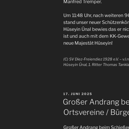
Manfred Tremper.
Um 11:48 Uhr, nach weiteren 9
stand unser neuer Schützenkön
Hüseyin Ünal bewies das er nic
ist und auch mit dem KK-Gew
neue Majestät Hüseyin!
(C) SV Diez-Freiendiez 1928 e.V. – v.l
Hüseyin Ünal, 1. Ritter Thomas Tankl
VERÖFFENTLICHT
17. JUNI 2025
AM
Großer Andrang be
Ortsvereine / Bür
Großer Andrang beim Schießen