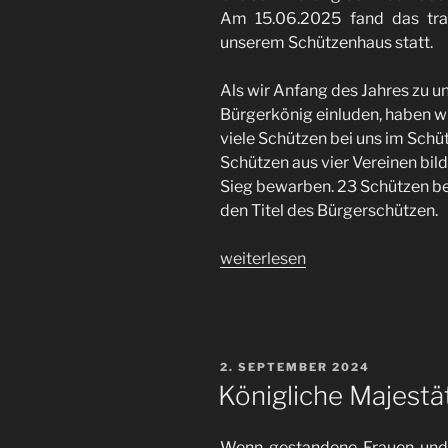
Am 15.06.2025 fand das trad
unserem Schützenhaus statt.
Als wir Anfang des Jahres zu u
Bürgerkönig einluden, haben w
viele Schützen bei uns im Sch
Schützen aus vier Vereinen bil
Sieg bewarben. 23 Schützen be
den Titel des Bürgerschützen.
„Großer
weiterlesen
Andrang
beim
Schießen
der
VERÖFFENTLICHT
2. SEPTEMBER 2024
Ortsvereine
AM
Königliche Majest
/
Bürgerkönig
Wenn gestandene Frauen und