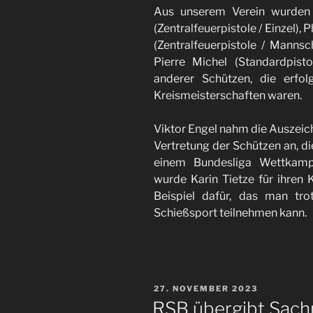
Aus unserem Verein wurden 
(Zentralfeuerpistole / Einzel), 
(Zentralfeuerpistole / Mannsc
Pierre Michel (Standardpist
anderer Schützen, die erfo
Kreismeisterschaften waren.
Viktor Engel nahm die Auszeic
Vertretung der Schützen an, d
einem Bundesliga Wettkampf
wurde Karin Tietze für ihren K
Beispiel dafür, das man tr
Schießsport teilnehmen kann.
VERÖFFENTLICHT
27. NOVEMBER 2023
AM
RSB übergibt Sach