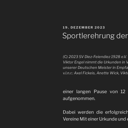
VERÖFFENTLICHT
19. DEZEMBER 2023
AM
Sportlerehrung der
(C) 2023 SV Diez-Feiendiez 1928 e.V.
Viktor Engel nimmt die Urkunden in 
unserer Deutschen Meister in Empf
v.l.n.r.: Axel Fickeis, Anette Wick, Vik
einer langen Pause von 12 
aufgenommen.
Dabei werden die erfolgreic
Vereine Mit einer Urkunde und