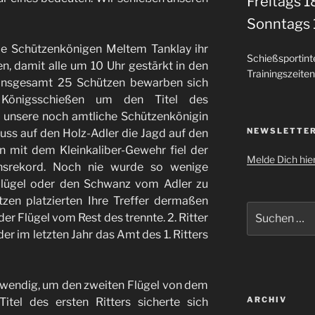
Freitags 1
Sonntags 
de Schützenkönigen Meltem Tanklay ihr
Schießsportint
, damit alle um 10 Uhr gestärkt in den
Trainingszeiten
Insgesamt 25 Schützen bewarben sich
Königsschießen um den Titel des
e unsere noch amtliche Schützenkönigin
NEWSLETTE
ss auf den Holz-Adler die Jagd auf den
en mit dem Kleinkaliber-Gewehr fiel der
Melde Dich hie
insrekord. Noch nie wurde so wenige
Flügel oder den Schwanz vom Adler zu
tzen platzierten Ihre Treffer dermaßen
Suche
der Flügel vom Rest des trennte. 2. Ritter
nach:
r im letzten Jahr das Amt des 1. Ritters
wendig, um den zweiten Flügel von dem
ARCHIV
itel des ersten Ritters sicherte sich