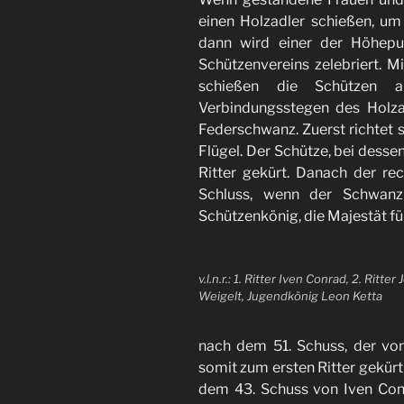
2025“
einen Holzadler schießen, um
dann wird einer der Höhepun
Schützenvereins zelebriert. M
schießen die Schützen a
Verbindungsstegen des Holz
Federschwanz. Zuerst richtet s
Flügel. Der Schütze, bei dessen
Ritter gekürt. Danach der rec
Schluss, wenn der Schwanz 
Schützenkönig, die Majestät fü
v.l.n.r.: 1. Ritter Iven Conrad, 2. Ritter
Weigelt, Jugendkönig Leon Ketta
nach dem 51. Schuss, der v
somit zum ersten Ritter gekürt
dem 43. Schuss von Iven Conr