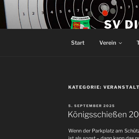
Zum
Inhalt
springen
SV DI
Schützenverein 
Start
Verein
KATEGORIE:
VERANSTAL
VERÖFFENTLICHT
5. SEPTEMBER 2025
AM
Königsschießen 2
Wenn der Parkplatz am Schütz
ist als sonst – dann kann das 