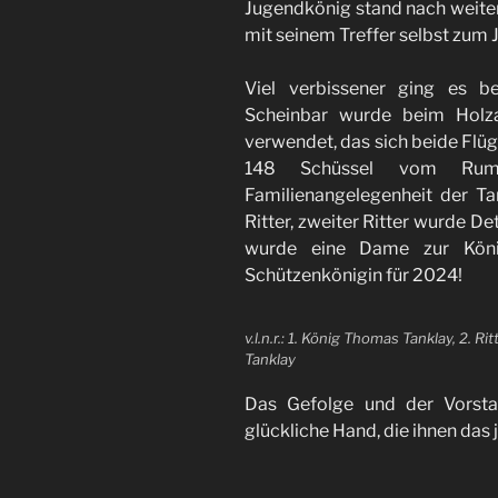
Jugendkönig stand nach weitere
mit seinem Treffer selbst zum
Viel verbissener ging es b
Scheinbar wurde beim Holza
verwendet, das sich beide Flü
148 Schüssel vom Rum
Familienangelegenheit der Ta
Ritter, zweiter Ritter wurde D
wurde eine Dame zur König
Schützenkönigin für 2024!
v.l.n.r.: 1. König Thomas Tanklay, 2. 
Tanklay
Das Gefolge und der Vorstan
glückliche Hand, die ihnen das